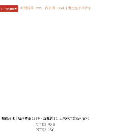
交｜冷感氣場香
暗夜玫瑰｜哈爾費蒂 1999 - 西普調 30ml 未竟之旅系列香水
NT$2,980
NT$3,280