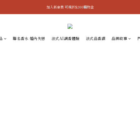
加入新會員 可現折$200購物金
品
聯名香水 婚內失戀
法式AI調香體驗
法式品香課
品牌故事