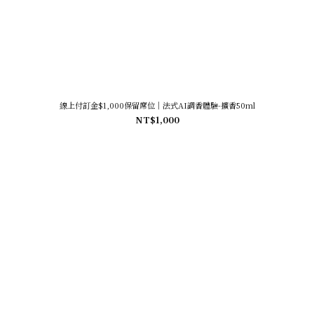
線上付訂金$1,000保留席位｜法式AI調香體驗-擴香50ml
NT$1,000