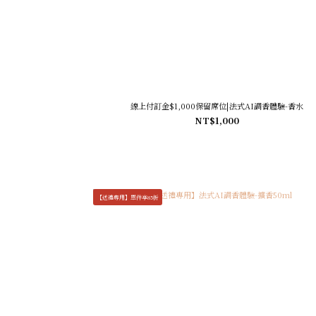
線上付訂金$1,000保留席位|法式AI調香體驗-香水
NT$1,000
【送禮專用】單件享85折