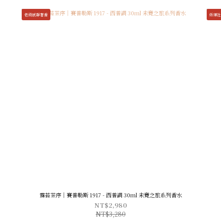
老錢感靜奢香
低頻社
霧苔茶序｜賽普勒斯 1917 - 西普調 30ml 未竟之旅系列香水
NT$2,980
NT$3,280