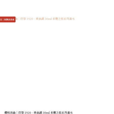
定｜微醺浪漫香
櫻桃夜曲｜巴黎 1920 - 美食調 30ml 未竟之旅系列香水