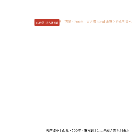
I人最愛｜淡人神秘香
失序如夢｜西藏・700年 - 東方調 30ml 未竟之旅系列香水