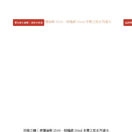
夏日香水推薦｜清新好感香
品牌限
初橙之曦｜佛羅倫斯 1500 - 柑橘調 30ml 未竟之旅系列香水