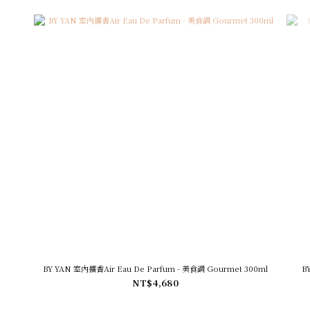
BY YAN 室內擴香Air Eau De Parfum - 美食調 Gourmet 300ml
NT$4,680