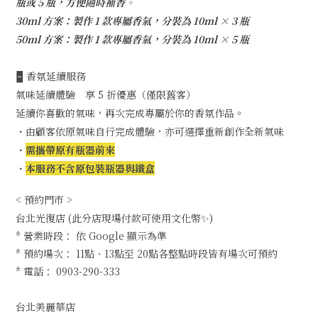
瓶或 5 瓶，方便隨時補香。
30ml 方案：製作 1 款專屬香氣，分裝為 10ml × 3 瓶
50ml 方案：製作 1 款專屬香氣，分裝為 10ml × 5 瓶
🁢 香氛延續服務
氣味延續體驗 享 5 折優惠（僅限舊客）
延續你喜歡的氣味，
再次完成專屬於你的香氛作品。
・
由顧客依原氣味自行完成體驗，
亦可選擇重新創作全新氣味
・
需攜帶原有瓶器前來
・
本服務不含原包裝瓶器與鐵盒
< 預約門市 >
台北光復店 (此分店現場付款可使用文化幣✨)
* 營業時段： 依 Google 顯示為準
* 預約場次： 11點、13點至 20點各整點時段皆有場次可預約
* 電話： 0903-290-333
台北美麗華店