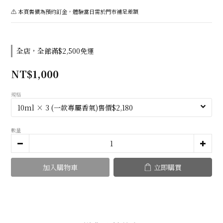
⚠️ 本頁售價為預約訂金，體驗當日需於門市補足差額
全店，全館滿$2,500免運
NT$1,000
規格
數量
加入購物車
立即購買