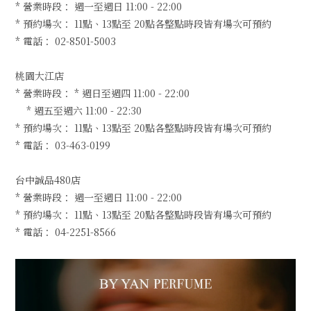
* 營業時段： 週一至週日 11:00 - 22:00
* 預約場次： 11點、13點至 20點各整點時段皆有場次可預約
* 電話： 02-8501-5003
桃園大江店
* 營業時段： * 週日至週四 11:00 - 22:00
* 週五至週六 11:00 - 22:30
* 預約場次： 11點、13點至 20點各整點時段皆有場次可預約
* 電話： 03-463-0199
台中誠品480店
* 營業時段： 週一至週日 11:00 - 22:00
* 預約場次： 11點、13點至 20點各整點時段皆有場次可預約
* 電話： 04-2251-8566