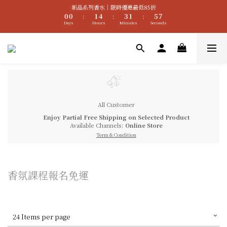
1
1
2
5
4
2
6
新品系列香水｜限時優惠最低85折
7
0
0
1
4
3
1
5
:
:
:
6
加入新會員 可現折$200購物金
Days
Hours
Minutes
Seconds
0
3
2
0
4
5
2
1
3
4
1
0
2
3
加入新會員 可現折$200購物金
0
1
2
0
1
0
All Customer
Enjoy Partial Free Shipping on Selected Product
Available Channels:
Online Store
Term & Condition
香氛課程報名免運
24 Items per page