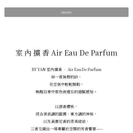
more
室 內 擴 香 Air Eau De Parfum
BY YAN 室內擴香 • Air Eau De Parfum
如一首無聲的詩，
在空氣中輕輕顫動，
喚醒日常中那些被遺忘的細膩感知。
以酒香櫻桃，
揉合美食調的甜潤、東方調的神秘，
以及高貴花香的柔美綻放，
三者交織出一場專屬於空間的芳香饗宴——
既感性，也深刻。