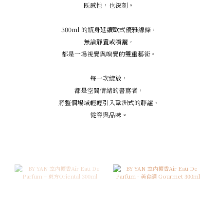
300ml 的瓶身延續歐式優雅線條，
無論靜置或噴灑，
都是一場視覺與嗅覺的雙重藝術。
每一次綻放，
都是空間情緒的書寫者，
將整個場域輕輕引入歐洲式的靜謐、
從容與品味。