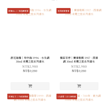
銷售No.1｜知性療癒香
老錢感靜奢香
浪花海霧｜地中海 1996 - 水生調
霧苔茶序｜賽普勒斯 1917 - 西普
30ml 未竟之旅系列香水
調 30ml 未竟之旅系列香水
NT$2,980
NT$2,980
NT$3,280
NT$3,280
低頻社交｜冷感氣場香
I人最愛｜淡人神秘香