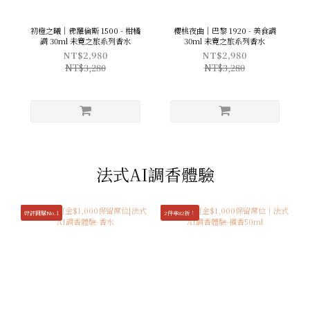
初橙之曦｜佛羅倫斯 1500 - 柑橘
櫻桃夜曲｜巴黎 1920 - 美食調
調 30ml 未竟之旅系列香水
30ml 未竟之旅系列香水
NT$2,980
NT$2,980
NT$3,280
NT$3,280
法式AI調香體驗
好評回購No.1
2件享82折！