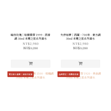
暗夜玫瑰｜哈爾費蒂 1999 - 西普
失序如夢｜西藏・700年 - 東方調
調 30ml 未竟之旅系列香水
30ml 未竟之旅系列香水
NT$2,980
NT$2,980
NT$3,280
NT$3,280
夏日香水推薦｜清新好感香
品牌限定｜微醺浪漫香