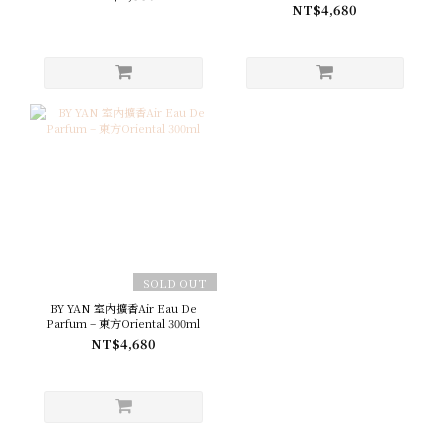
300ml
NT$4,680
SOLD OUT
BY YAN 室內擴香Air Eau De
Parfum – 東方Oriental 300ml
NT$4,680